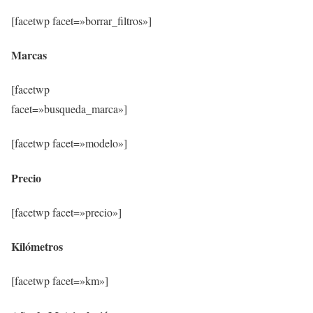
[facetwp facet=»borrar_filtros»]
Marcas
[facetwp
facet=»busqueda_marca»]
[facetwp facet=»modelo»]
Precio
[facetwp facet=»precio»]
Kilómetros
[facetwp facet=»km»]